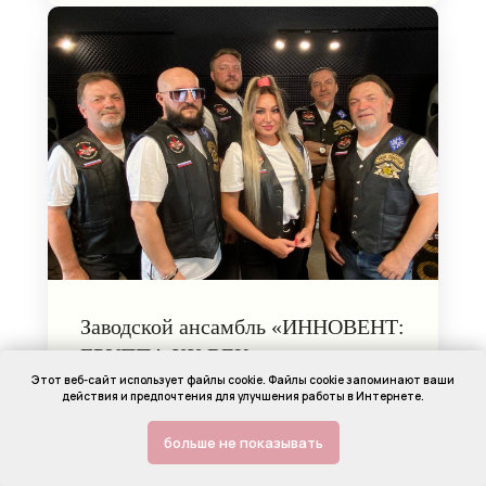
Заводской ансамбль «ИННОВЕНТ:
ГРУППА ХХ ВЕК»
Этот веб-сайт использует файлы cookie. Файлы cookie запоминают ваши
В 2011 году на «Заводе вентиляционного оборудования «ИННОВЕНТ»
действия и предпочтения для улучшения работы в Интернете.
по инициативе и при непосредственном участии ген.директора
завода Дуенина С.А. был создан вокально-инструментальный
ансамбль, состоящий из сотрудников завода. В репертуаре
больше не показывать
ансамбля не только известные композиции, но и песни собственного
сочинения.